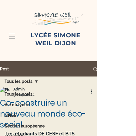
LYCÉE SIMONE
WEIL DIJON
Post
Tous les posts
Admin
Tous les posts
3 mars 2022
Co-construire un
Vie du lycée
nouveau monde éco-
UNSS
social
Section européenne
Les étudiants DE CESF et BTS 