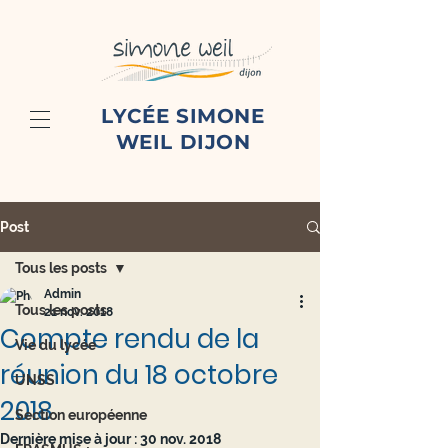
LYCÉE SIMONE
WEIL DIJON
Post
Tous les posts
Admin
Tous les posts
21 nov. 2018
Compte rendu de la
Vie du lycée
réunion du 18 octobre
UNSS
2018
Section européenne
Dernière mise à jour :
30 nov. 2018