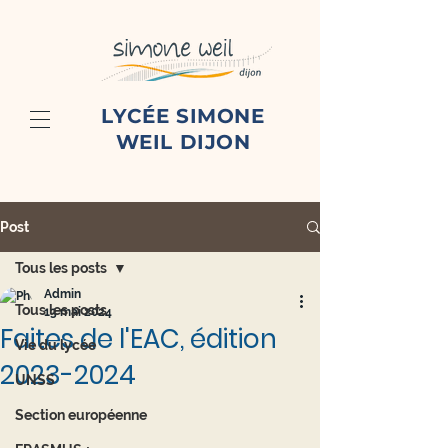
LYCÉE SIMONE
WEIL DIJON
Post
Tous les posts
Admin
Tous les posts
13 mai 2024
Faites de l'EAC, édition
Vie du lycée
2023-2024
UNSS
Section européenne