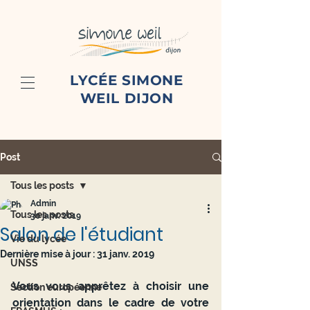
LYCÉE SIMONE
WEIL DIJON
Post
Tous les posts
Admin
Tous les posts
30 janv. 2019
Salon de l'étudiant
Vie du lycée
Dernière mise à jour :
31 janv. 2019
UNSS
Vous vous apprêtez à choisir une 
Section européenne
orientation dans le cadre de votre 