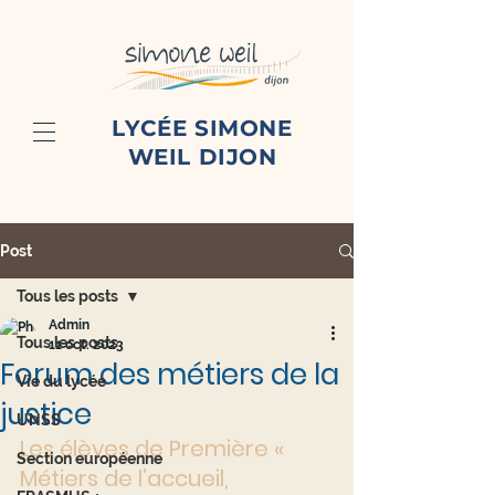
LYCÉE SIMONE
WEIL DIJON
Post
Tous les posts
Admin
Tous les posts
11 oct. 2023
Forum des métiers de la
Vie du lycée
justice
UNSS
Les élèves de Première « 
Section européenne
Métiers de l’accueil, 