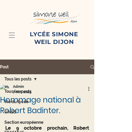
LYCÉE SIMONE
WEIL DIJON
Post
Tous les posts
Admin
Tous les posts
7 oct. 2025
Hommage national à
Vie du lycée
Robert Badinter.
UNSS
Section européenne
Le 9 octobre prochain, Robert 