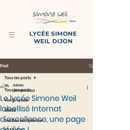
LYCÉE SIMONE
WEIL DIJON
Post
Tous les posts
Admin
Tous les posts
30 mars 2022
Le lycée Simone Weil
Vie du lycée
labellisé Internat
UNSS
d'excellence, une page
Section européenne
dédiée !