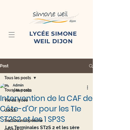
LYCÉE SIMONE
WEIL DIJON
Post
Tous les posts
Admin
Tous les posts
5 févr. 2022
Intervention de la CAF de
Vie du lycée
Côte-d'Or pour les Tle
UNSS
ST2S2 et les 1 SP3S
Section européenne
Les Terminales ST2S 2 et les 1ère 