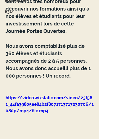
ERASMUS +
sont venus très nombreux pour 
découvrir nos formations ainsi qu'à 
E3D
nos élèves et étudiants pour leur 
investissement lors de cette 
Journée Portes Ouvertes.
Nous avons comptabilisé plus de 
360 élèves et étudiants 
accompagnés de 2 à 5 personnes.
Nous avons donc accueilli plus de 1 
000 personnes ! Un record.
https://video.wixstatic.com/video/23f56
1_44fa39805ee84b2f8071713717230706/1
080p/mp4/file.mp4