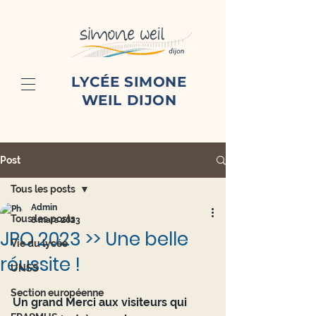
LYCÉE SIMONE
WEIL DIJON
Post
Tous les posts
Admin
Tous les posts
8 mars 2023
JPO 2023 >> Une belle
Vie du lycée
réussite !
UNSS
Section européenne
Un grand Merci aux visiteurs qui 