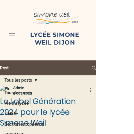
LYCÉE SIMONE
WEIL DIJON
Post
Tous les posts
Admin
Tous les posts
5 oct. 2022
Le Label Génération
Vie du lycée
2024 pour le lycée
UNSS
Simone Weil
Section européenne