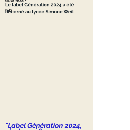
ERASMUS +
Le label Génération 2024 a été 
E3D
décerné au lycée Simone Weil
"Label Génération 2024, 