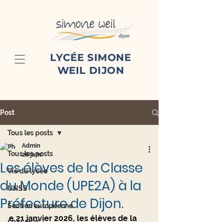
LYCÉE SIMONE
WEIL DIJON
Post
Tous les posts
Admin
Tous les posts
26 janv.
Les élèves de la Classe
Vie du lycée
du Monde (UPE2A) à la
UNSS
Préfecture de Dijon.
Section européenne
e 
21 janvier 2026
, les élèves de la 