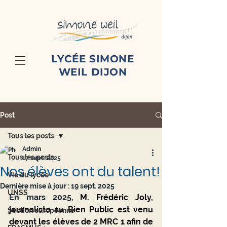
LYCÉE SIMONE
WEIL DIJON
Post
Tous les posts
Admin
Tous les posts
17 sept. 2025
Nos élèves ont du talent!
Vie du lycée
Dernière mise à jour :
19 sept. 2025
UNSS
En mars 2025, 
M. Frédéric Joly, 
journaliste au Bien Public est venu 
Section européenne
devant les élèves de 2 MRC 1 afin de 