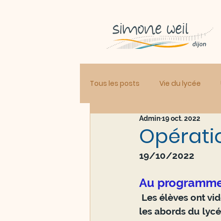
Tous les posts
Vie du lycée
Admin
19 oct. 2022
Opératio
19/10/2022
Au programme
 Les élèves ont vidé les points de collecte de papiers et stylos, nettoyé la cour et 
les abords du lycé