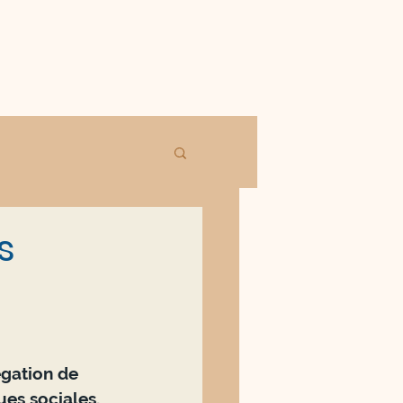
s
égation de 
ues sociales. 