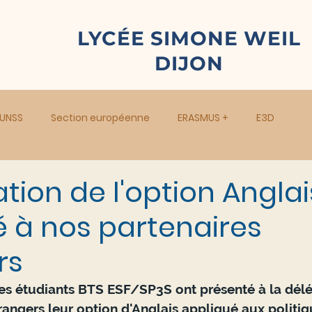
LYCÉE SIMONE WEIL
DIJON
UNSS
Section européenne
ERASMUS +
E3D
tion de l'option Anglai
é à nos partenaires
rs
les étudiants BTS ESF/SP3S ont présenté à la dél
rangers leur option d'Anglais appliqué aux politiq