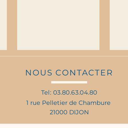
NOUS CONTACTER
Tel: 03.80.63.04.80
1 rue Pelletier de Chambure
Prix d'Histoire de la
Le P
21000 DIJON
Fondation Maréchal De
part
Lattre
sous