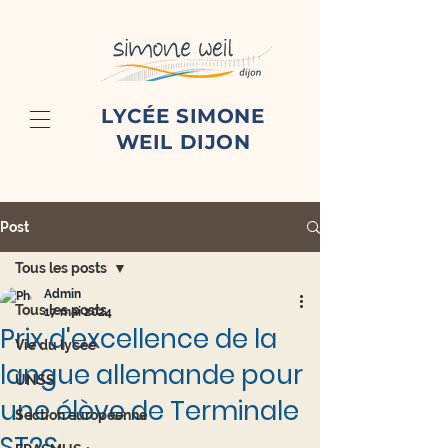
LYCÉE SIMONE
WEIL DIJON
Post
Tous les posts
Admin
Tous les posts
17 mai 2024
Prix d'excellence de la
Vie du lycée
langue allemande pour
UNSS
une élève de Terminale
Section européenne
ST2S