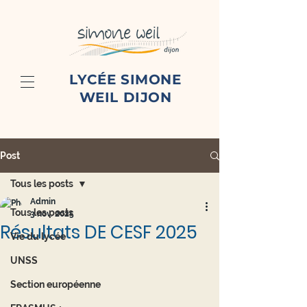
LYCÉE SIMONE
WEIL DIJON
Post
Tous les posts
Admin
Tous les posts
3 nov. 2025
Résultats DE CESF 2025
Vie du lycée
UNSS
Section européenne