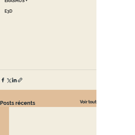
ERASMUS +
E3D
Voir tout
Posts récents