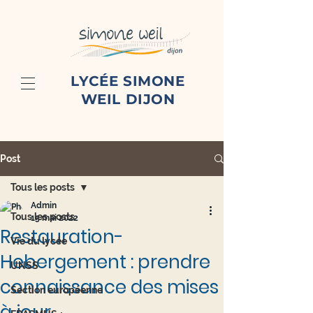
LYCÉE SIMONE
WEIL DIJON
Post
Tous les posts
Admin
Tous les posts
15 mai 2022
Restauration-
Vie du lycée
Hebergement : prendre
UNSS
connaissance des mises
Section européenne
à jour