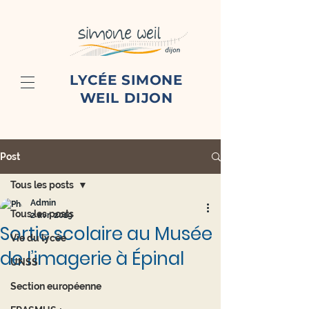
LYCÉE SIMONE
WEIL DIJON
Post
Tous les posts
Admin
Tous les posts
2 avr. 2019
Sortie scolaire au Musée
Vie du lycée
de l’imagerie à Épinal
UNSS
Section européenne