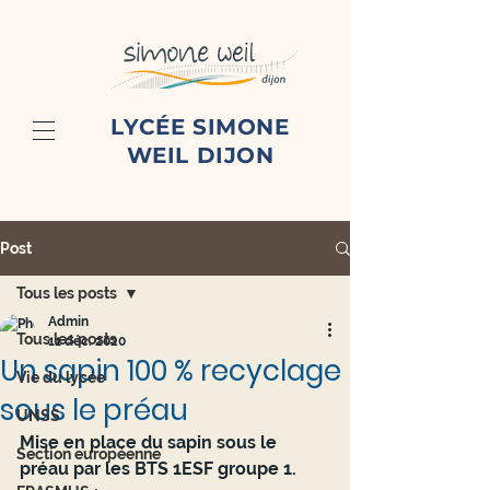
LYCÉE SIMONE
WEIL DIJON
Post
Tous les posts
Admin
Tous les posts
11 déc. 2020
Un sapin 100 % recyclage
Vie du lycée
sous le préau
UNSS
Mise en place du sapin sous le 
Section européenne
préau par les BTS 1ESF groupe 1.