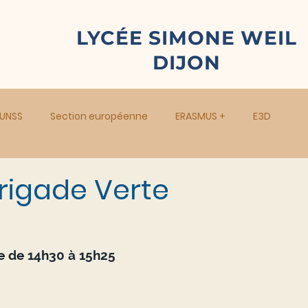
LYCÉE SIMONE WEIL
DIJON
UNSS
Section européenne
ERASMUS +
E3D
rigade Verte
 de 14h30 à 15h25  