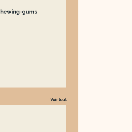
ewing-gums 	
Voir tout