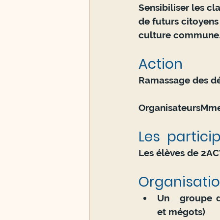
Sensibiliser les c
de futurs citoyen
culture commune
Action 
Ramassage des déc
Organisateurs
Mmes
Les  partici
Les élèves de 2ACV
Organisatio
Un 	groupe de nettoyage des extérieurs du lycée (ramassage des déchets 	 
et mégots)