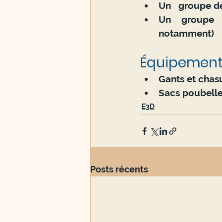
Un 	groupe
Un groupe d
notamment)
Équipement
Gants et chas
Sacs poubell
E3D
Posts récents