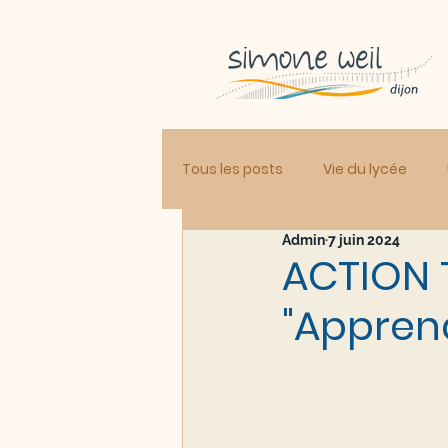
Tous les posts
Vie du lycée
Admin
7 juin 2024
ACTION 
"Apprend