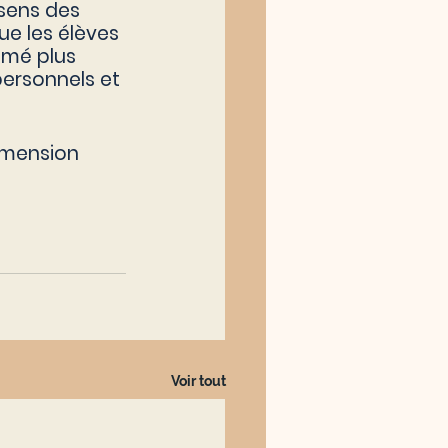
sens des 
ue les élèves 
imé plus 
personnels et 
imension 
Voir tout