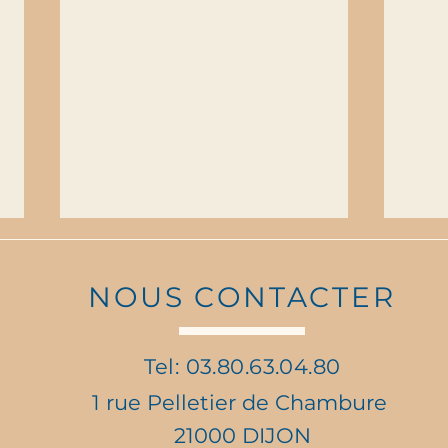
NOUS CONTACTER
Tel: 03.80.63.04.80
1 rue Pelletier de Chambure
Vente de Roses Anonymes
Célé
21000 DIJON
: Faites battre les cœurs !
Days