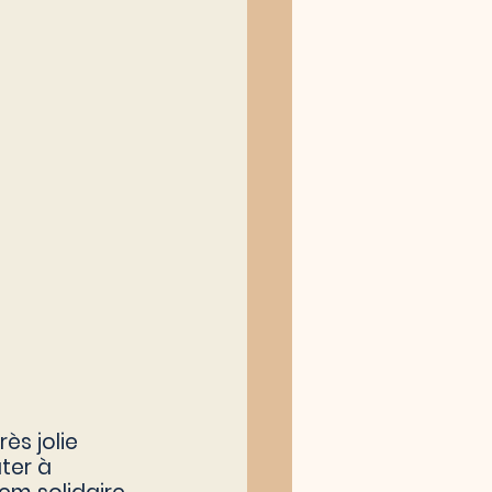
ès jolie 
ter à 