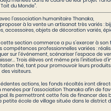
 déjà menées dans le cadre de leur projet Tand
 Toit du Monde".
avec l’association humanitaire Thanaka,
proposer à la vente un artisanat très variés : bij
es, accessoires, objets de décoration variés, ép
cette section commerce a pu s’exercer à son f
 compétences professionnelles variées : réalis
uer sur l’événement, scénariser l’espace de vente
ser… Trois élèves ont même pris l’initiative d’in
ation thé, tant pour promouvoir leurs produits
 des visiteurs.
écédentes actions, les fonds récoltés iront dire
n menées par l’association Thanaka afin de favo
pal. Ils permettront cette fois de financer des 
petite école de village située dans le district 