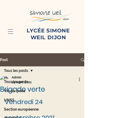
LYCÉE SIMONE
WEIL DIJON
Post
Tous les posts
Admin
Tous les posts
24 sept. 2021
Brigade verte
Vie du lycée
Vendredi 24 
UNSS
Section européenne
septembre 2021