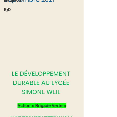
ERASMUS +
E3D
LE DÉVELOPPEMENT 
DURABLE AU LYCÉE 
SIMONE WEIL 
Action « Brigade Verte »