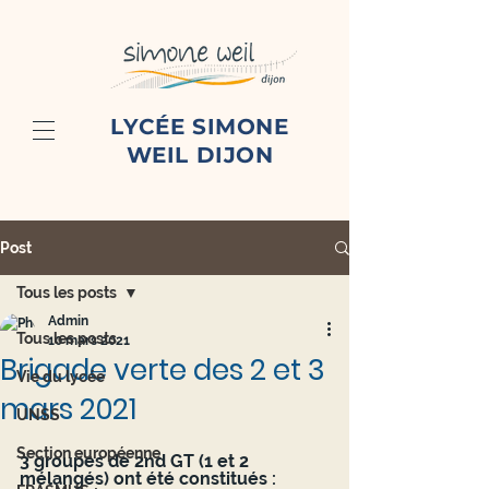
LYCÉE SIMONE
WEIL DIJON
Post
Tous les posts
Admin
Tous les posts
10 mars 2021
Brigade verte des 2 et 3
Vie du lycée
mars 2021
UNSS
Section européenne
3 groupes de 2nd GT (1 et 2 
mélangés) ont été constitués :