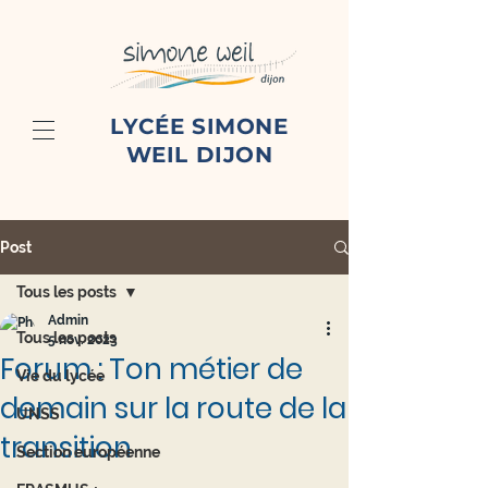
LYCÉE SIMONE
WEIL DIJON
Post
Tous les posts
Admin
Tous les posts
5 nov. 2023
Forum : Ton métier de
Vie du lycée
demain sur la route de la
UNSS
transition
Section européenne