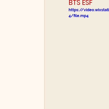
BTS ESF
https://video.wixs
4/file.mp4