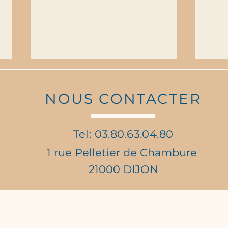
NOUS CONTACTER
Tel: 03.80.63.04.80
1 rue Pelletier de Chambure
Vente de Roses Anonymes
Célé
21000 DIJON
: Faites battre les cœurs !
Days