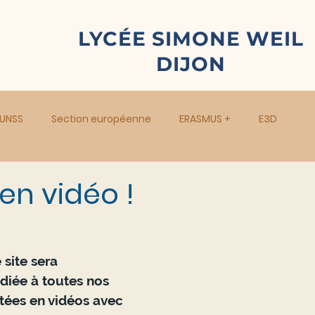
LYCÉE SIMONE WEIL
DIJON
UNSS
Section européenne
ERASMUS +
E3D
en vidéo !
site sera 
iée à toutes nos 
tées en vidéos avec 