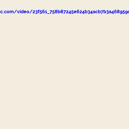
tatic.com/video/23f561_758b87245e624b34acb7b3a4689