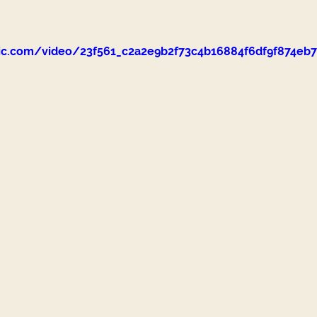
tatic.com/video/23f561_c2a2e9b2f73c4b16884f6df9f874