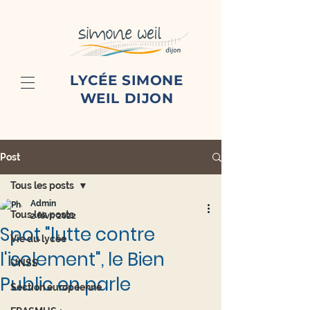
LYCÉE SIMONE
WEIL DIJON
Post
Tous les posts
Admin
Tous les posts
2 févr. 2022
Spot "lutte contre
Vie du lycée
l'isolement", le Bien
UNSS
Public en parle
Section européenne