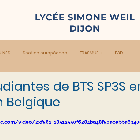
LYCÉE SIMONE WEIL
DIJON
UNSS
Section européenne
ERASMUS +
E3D
udiantes de BTS SP3S e
n Belgique
tatic.com/video/23f561_18512550f6284ba48f50acebba63