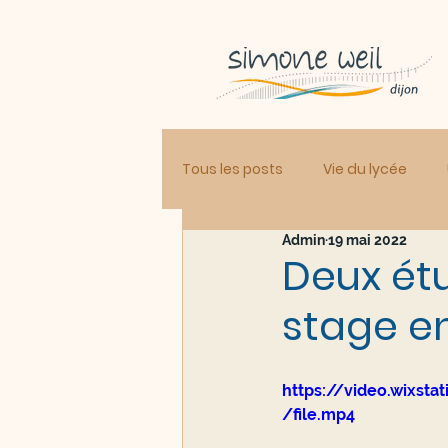
Tous les posts
Vie du lycée
Admin
19 mai 2022
Deux ét
stage e
https://video.wixs
/file.mp4