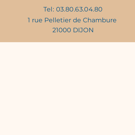
Tel: 03.80.63.04.80
1 rue Pelletier de Chambure
Vente de Roses Anonymes
Célé
21000 DIJON
: Faites battre les cœurs !
Days