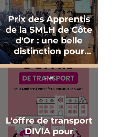
Section
européenne
Prix des Apprentis
ERASMUS +
de la SMLH de Côte
E3D
d'Or : une belle
distinction pour
notre apprenti
12 juin
L'offre de transport
DIVIA pour