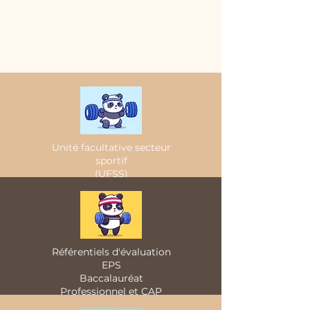
Unité facultative secteur
sportif
(UFSS)
Référentiels d'évaluation
EPS
Baccalauréat
Professionnel et CAP