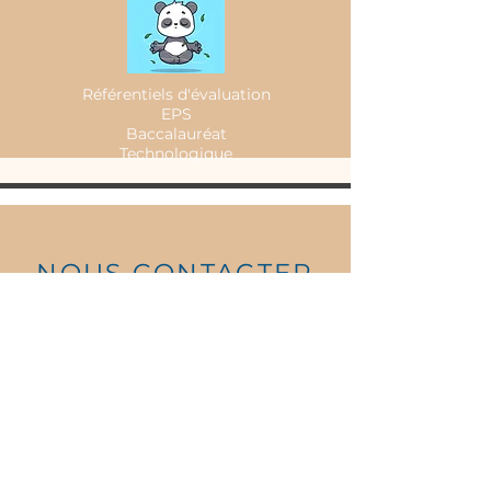
Référentiels d'évaluation
EPS
Baccalauréat
Technologique
NOUS CONTACTER
Tel:
03.80.63.04.80
1 rue Pelletier de Chambure
21000 DIJON