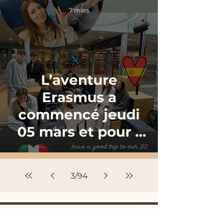
7 mars
L’aventure
Erasmus a
commencé jeudi
05 mars et pour 1
mois !
3
/
94