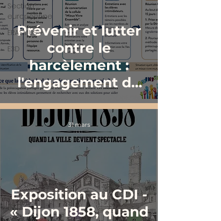
Section
européenne
Prévenir et lutter
ERASMUS +
contre le
E3D
harcèlement :
l'engagement du
lycée dans le
programme
31 mars
PHARE
Exposition au CDI -
« Dijon 1858, quand