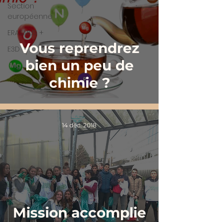
Section
européenne
ERASMUS +
Vous reprendrez
E3D
bien un peu de
chimie ?
14 déc. 2018
Mission accomplie